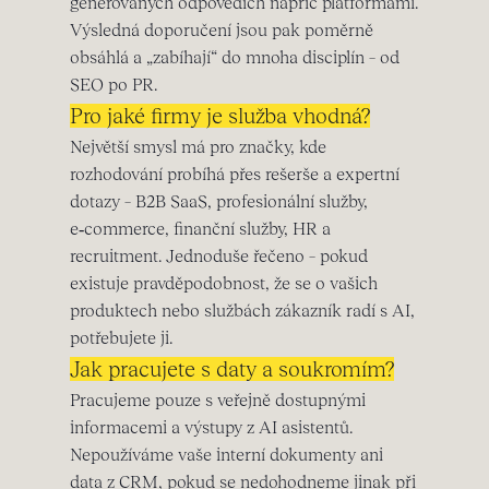
generovaných odpovědích napříč platformami.
Výsledná doporučení jsou pak poměrně
obsáhlá a „zabíhají“ do mnoha disciplín – od
SEO po PR.
Pro jaké firmy je služba vhodná?
Největší smysl má pro značky, kde
rozhodování probíhá přes rešerše a expertní
dotazy – B2B SaaS, profesionální služby,
e‑commerce, finanční služby, HR a
recruitment. Jednoduše řečeno – pokud
existuje pravděpodobnost, že se o vašich
produktech nebo službách zákazník radí s AI,
potřebujete ji.
Jak pracujete s daty a soukromím?
Pracujeme pouze s veřejně dostupnými
informacemi a výstupy z AI asistentů.
Nepoužíváme vaše interní dokumenty ani
data z CRM, pokud se nedohodneme jinak při