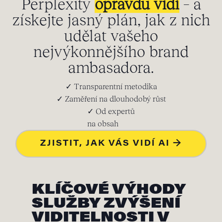
Perplexity
opravdu vidí
– a
získejte jasný plán, jak z nich
udělat vašeho
nejvýkonnějšího brand
ambasadora.
✓ Transparentní metodika
✓ Zaměření na dlouhodobý růst
✓ Od expertů
na obsah
ZJISTIT, JAK VÁS VIDÍ AI →
KLÍČOVÉ VÝHODY
SLUŽBY ZVÝŠENÍ
VIDITELNOSTI V