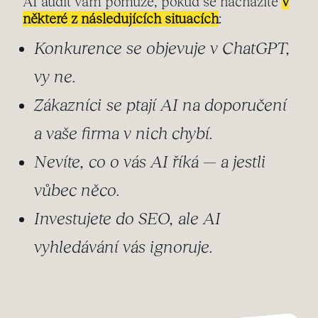
AI audit vám pomůže, pokud se nacházíte
v
některé z následujících situacích
:
Konkurence se objevuje v ChatGPT,
vy ne.
Zákazníci se ptají AI na doporučení
a vaše firma v nich chybí.
Nevíte, co o vás AI říká — a jestli
vůbec něco.
Investujete do SEO, ale AI
vyhledávání vás ignoruje.