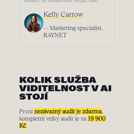
oblasti AI viditelnosti neujel vlak.
“
Kelly Carrow
— Marketing specialist,
RAYNET
KOLIK SLUŽBA
VIDITELNOST V AI
STOJÍ
První
nezávazný audit je zdarma
,
kompletní velký audit je za
19 900
Kč
.