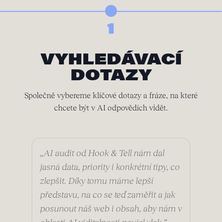
1
VYHLEDÁVACÍ
DOTAZY
Společně vybereme klíčové dotazy a fráze, na které
chcete být v AI odpovědích vidět.
„
AI audit od Hook & Tell nám dal
jasná data, priority i konkrétní tipy, co
zlepšit. Díky tomu máme lepší
představu, na co se teď zaměřit a jak
posunout náš web i obsah, aby nám v