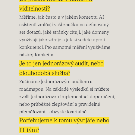
viditelnosti?
Měříme, jak často a v jakém kontextu AI
asistenti zmiňují vaši značku na definovaný
set dotazů, jaké stránky citují, jaké domény
využívají jako zdroje a jak si vedete oproti
konkurenci. Pro samotné měření využíváme
nástroj Ranketta.
Je to jen jednorázový audit, nebo
dlouhodobá služba?
Začínáme jednorázovým auditem a
roadmapou. Na základě výsledků si můžete
zvolit jednorázovou implementaci doporučení,
nebo průběžné zlepšování a pravidelné
přeměřování – obvykle kvartálně.
Potřebujeme k tomu vývojáře nebo
IT tým?