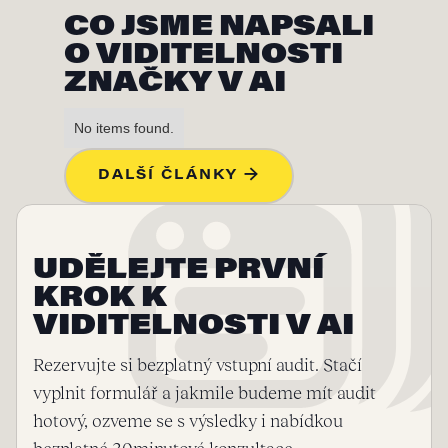
CO JSME NAPSALI
O VIDITELNOSTI
ZNAČKY V AI
No items found.
DALŠÍ ČLÁNKY →
UDĚLEJTE PRVNÍ
KROK K
VIDITELNOSTI V AI
Rezervujte si bezplatný vstupní audit. Stačí
vyplnit formulář a jakmile budeme mít audit
hotový, ozveme se s výsledky i nabídkou