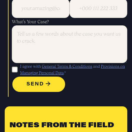
What’s Your Case?
I agree with
General Terms & Conditions
and
Provisions on
Managing Personal Data
.*
NOTES FROM THE FIELD