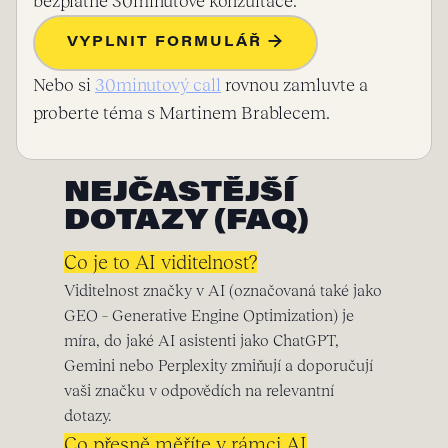
bezplatné 30minutové konzultace.
VYPLNIT FORMULÁŘ →
Nebo si
30minutový call
rovnou zamluvte a
proberte téma s Martinem Brablecem.
NEJČASTĚJŠÍ
DOTAZY (FAQ)
Co je to AI viditelnost?
Viditelnost značky v AI (označovaná také jako
GEO – Generative Engine Optimization) je
míra, do jaké AI asistenti jako ChatGPT,
Gemini nebo Perplexity zmiňují a doporučují
vaši značku v odpovědích na relevantní
dotazy.
Co přesně měříte v rámci AI