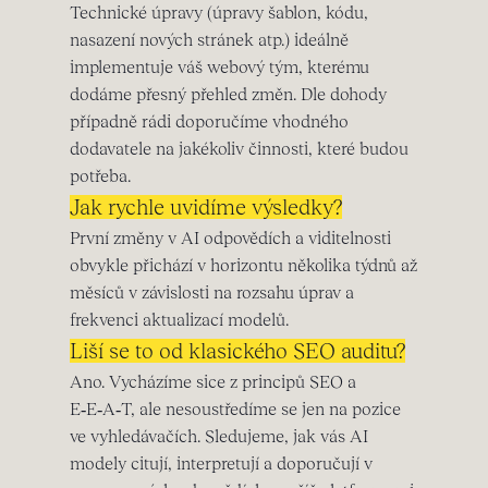
Technické úpravy (úpravy šablon, kódu,
nasazení nových stránek atp.) ideálně
implementuje váš webový tým, kterému
dodáme přesný přehled změn. Dle dohody
případně rádi doporučíme vhodného
dodavatele na jakékoliv činnosti, které budou
potřeba.
Jak rychle uvidíme výsledky?
První změny v AI odpovědích a viditelnosti
obvykle přichází v horizontu několika týdnů až
měsíců v závislosti na rozsahu úprav a
frekvenci aktualizací modelů.
Liší se to od klasického SEO auditu?
Ano. Vycházíme sice z principů SEO a
E‑E‑A‑T, ale nesoustředíme se jen na pozice
ve vyhledávačích. Sledujeme, jak vás AI
modely citují, interpretují a doporučují v