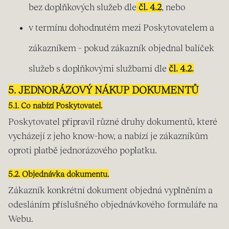
bez doplňkových služeb dle
čl. 4.2
, nebo
v termínu dohodnutém mezi Poskytovatelem a
zákazníkem – pokud zákazník objednal balíček
služeb s doplňkovými službami dle
čl. 4.2.
5. JEDNORÁZOVÝ NÁKUP DOKUMENTŮ
5.1. Co nabízí Poskytovatel.
Poskytovatel připravil různé druhy dokumentů, které
vycházejí z jeho know-how, a nabízí je zákazníkům
oproti platbě jednorázového poplatku.
5.2. Objednávka dokumentu.
Zákazník konkrétní dokument objedná vyplněním a
odesláním příslušného objednávkového formuláře na
Webu.