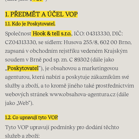
1. PŘEDMĚT A ÚČEL VOP
1.1. Kdo je Poskytovatel.
Společnost
Hook & tell s.r.o.
, IČO: 04313330, DIČ:
CZ04313330, se sídlem: Husova 255/8, 602 00 Brno,
zapsaná v obchodním rejstříku vedeném Krajským
soudem v Brně pod sp. zn. C 89302 (dále jako
„
Poskytovatel
“), je obsahovou a marketingovou
agenturou, která nabízí a poskytuje zákazníkům své
služby a zboží, a to kromě jiného také prostřednictvím
webových stránek www.obsahova-agentura.cz (dále
jako „Web“).
1.2. Co upravují tyto VOP.
Tyto VOP upravují podmínky pro dodání těchto
služeb a zboží: