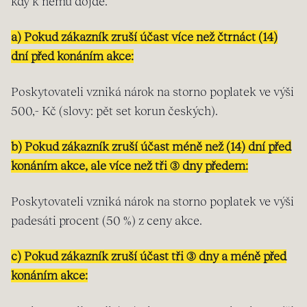
kdy k němu dojde.
a) Pokud zákazník zruší účast více než čtrnáct (14)
dní před konáním akce:
Poskytovateli vzniká nárok na storno poplatek ve výši
500,- Kč (slovy: pět set korun českých).
b) Pokud zákazník zruší účast méně než (14) dní před
konáním akce, ale více než tři (3) dny předem:
Poskytovateli vzniká nárok na storno poplatek ve výši
padesáti procent (50 %) z ceny akce.
c) Pokud zákazník zruší účast tři (3) dny a méně před
konáním akce: