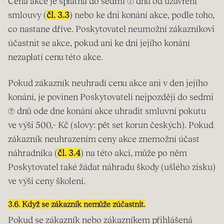
Cena akce je splatná do sedmi (7) dnů od uzavření
smlouvy (
čl. 3.3
) nebo ke dni konání akce, podle toho,
co nastane dříve. Poskytovatel neumožní zákazníkovi
účastnit se akce, pokud ani ke dni jejího konání
nezaplatí cenu této akce.
Pokud zákazník neuhradí cenu akce ani v den jejího
konání, je povinen Poskytovateli nejpozději do sedmi
(7) dnů ode dne konání akce uhradit smluvní pokutu
ve výši 500,- Kč (slovy: pět set korun českých). Pokud
zákazník neuhrazením ceny akce znemožní účast
náhradníka (
čl. 3.4
) na této akci, může po něm
Poskytovatel také žádat náhradu škody (ušlého zisku)
ve výši ceny školení.
3.6. Když se zákazník nemůže zúčastnit.
Pokud se zákazník nebo zákazníkem přihlášená