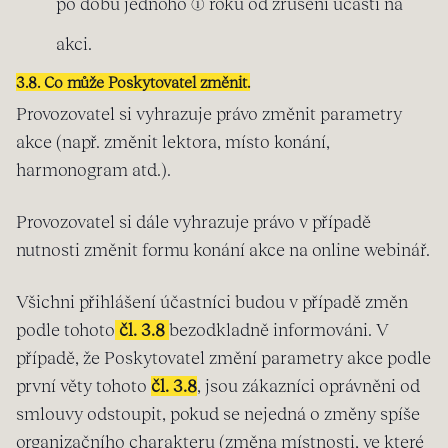
po dobu jednoho (1) roku od zrušení účasti na
akci.
3.8. Co může Poskytovatel změnit.
Provozovatel si vyhrazuje právo změnit parametry
akce (např. změnit lektora, místo konání,
harmonogram atd.).
Provozovatel si dále vyhrazuje právo v případě
nutnosti změnit formu konání akce na online webinář.
Všichni přihlášení účastníci budou v případě změn
podle tohoto
čl. 3.8
bezodkladně informováni. V
případě, že Poskytovatel změní parametry akce podle
první věty tohoto
čl. 3.8
, jsou zákazníci oprávněni od
smlouvy odstoupit, pokud se nejedná o změny spíše
organizačního charakteru (změna místnosti, ve které