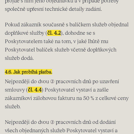
projde s ním jeho objednávku a v případě potřeby
společně upřesní technické detaily zadání.
Pokud zákazník současně s balíčkem služeb objednal
doplňkové služby (
čl. 4.2
), dohodne se s
Poskytovatelem také na tom, v jaké lhůtě mu
Poskytovatel balíček služeb včetně doplňkových
služeb dodá.
4.6. Jak probíhá platba.
Nejpozději do dvou (2) pracovních dnů po uzavření
smlouvy (
čl. 4.4
) Poskytovatel vystaví a zašle
zákazníkovi zálohovou fakturu na 50 % z celkové ceny
služeb.
Nejpozději do dvou (2) pracovních dnů od dodání
všech objednaných služeb Poskytovatel vystaví a