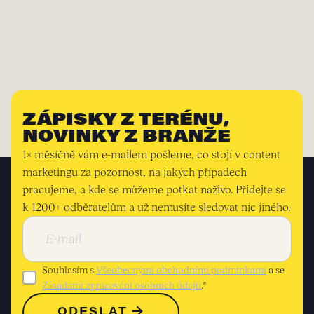
ZÁPISKY Z TERÉNU,
NOVINKY Z BRANŽE
1× měsíčně vám e-mailem pošleme, co stojí v content
marketingu za pozornost, na jakých případech
pracujeme, a kde se můžeme potkat naživo. Přidejte se
k 1200+ odběratelům a už nemusíte sledovat nic jiného.
Souhlasím s
Všeobecnými obchodními podmínkami
a se
Zásadami zpracování osobních údajů
.*