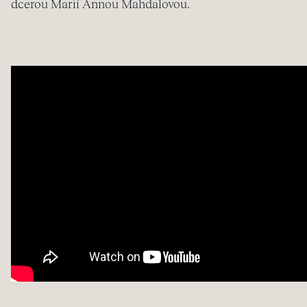
dcerou Marií Annou Mahdalovou.