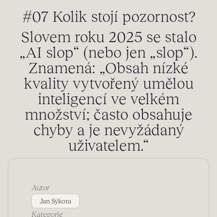
#07 Kolik stojí pozornost?
Slovem roku 2025 se stalo
„AI slop“ (nebo jen „slop“).
Znamená: „Obsah nízké
kvality vytvořený umělou
inteligencí ve velkém
množství; často obsahuje
chyby a je nevyžádaný
uživatelem.“
Autor
Jan Sýkora
Kategorie