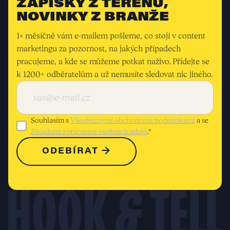
ZÁPISKY Z TERÉNU,
NOVINKY Z BRANŽE
1× měsíčně vám e-mailem pošleme, co stojí v content
marketingu za pozornost, na jakých případech
pracujeme, a kde se můžeme potkat naživo. Přidejte se
k 1200+ odběratelům a už nemusíte sledovat nic jiného.
Souhlasím s
Všeobecnými obchodními podmínkami
a se
Zásadami zpracování osobních údajů
.*