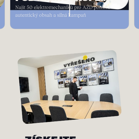
Najít 50 elektromechaniků pro AŽD pomohl
autentický obsah a silná kampaň
Slide 2 of 3.