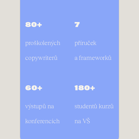
80+
7
proškolených
příruček
copywriterů
a frameworků
60+
180+
výstupů na
studentů kurzů
konferencích
na VŠ