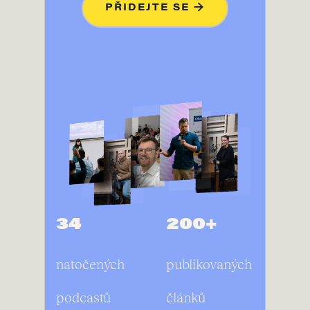
PŘIDEJTE SE →
34
200+
natočených
publikovaných
podcastů
článků