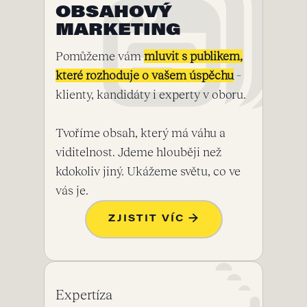
OBSAHOVÝ
MARKETING
Pomůžeme vám
mluvit s publikem,
které rozhoduje o vašem úspěchu
–
klienty, kandidáty i experty v oboru.
Tvoříme obsah, který má váhu a
viditelnost. Jdeme hlouběji než
kdokoliv jiný. Ukážeme světu, co ve
vás je.
ZJISTIT VÍC →
Expertíza