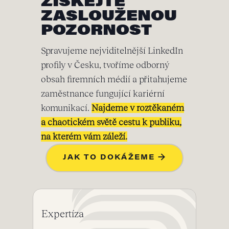
ZÍSKEJTE
ZASLOUŽENOU
POZORNOST
Spravujeme nejviditelnější LinkedIn
profily v Česku, tvoříme odborný
obsah firemních médií a přitahujeme
zaměstnance fungující kariérní
komunikací.
Najdeme v roztěkaném
a chaotickém světě cestu k publiku,
na kterém vám záleží.
JAK TO DOKÁŽEME →
Expertíza