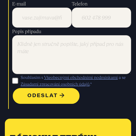
E-mail
Telefon
Popis případu
Souhlasím s
Všeobecnými obchodními podmínkami
a se
Zásadami zpracování osobních údajů
.*