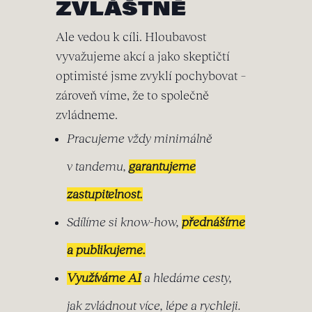
ZVLÁŠTNĚ
Ale vedou k cíli. Hloubavost
vyvažujeme akcí a jako skeptičtí
optimisté jsme zvyklí pochybovat –
zároveň víme, že to společně
zvládneme.
Pracujeme vždy minimálně
v tandemu,
garantujeme
zastupitelnost.
Sdílíme si know-how,
přednášíme
a publikujeme.
Využíváme AI
a hledáme cesty,
jak zvládnout více, lépe a rychleji.