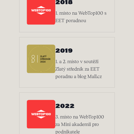
2018
1. místo na WebTop100 s
EET poradnou
2019
1. a 2. místo v soutěži
Zlatý středník za EET
poradnu a blog Mall.cz
2022
3. místo na WebTop100
za Mini akademii pro
podnikatele