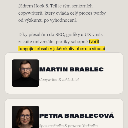
Jádrem Hook & Tell je tým seniorních
copywriterů, který ovládá celý proces tvorby
od výzkumu po vyhodnocení.
Díky přesahům do SEO, grafiky a UX v nás
získáte univerzální profíky schopné
tvořit
fungující obsah v jakémkoliv oboru a situaci
.
MARTIN BRABLEC
Copywriter & zakladatel
PETRA BRABLECOVÁ
Spolumajitelka & provozní ředitelka