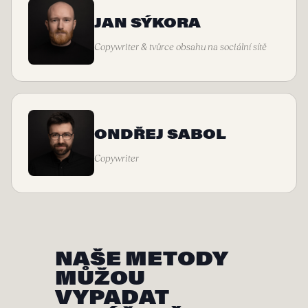
JAN SÝKORA
Copywriter & tvůrce obsahu na sociální sítě
ONDŘEJ SABOL
Copywriter
NAŠE METODY
MŮŽOU
VYPADAT