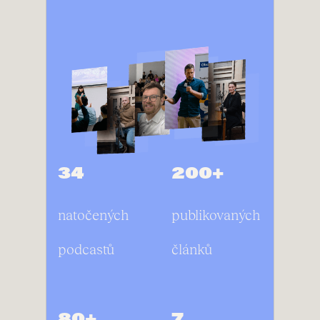
34
200+
natočených
publikovaných
podcastů
článků
80+
7