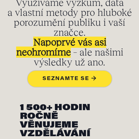
Využíváme výzkum, data
a vlastní metody pro hluboké
porozumění publiku i vaší
značce.
Napoprvé vás asi
neohromíme
– ale našimi
výsledky už ano.
SEZNAMTE SE →
1 500+ HODIN
ROČNĚ
VĚNUJEME
VZDĚLÁVÁNÍ