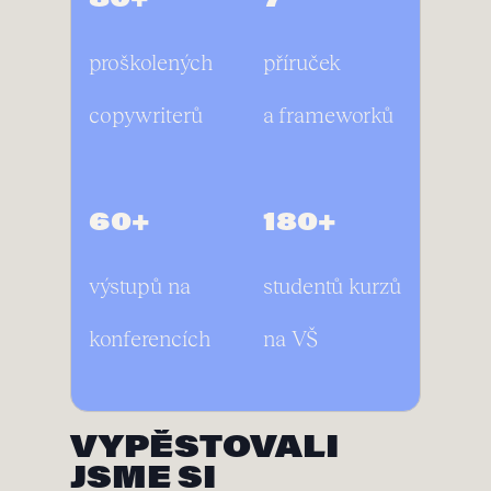
proškolených
příruček
copywriterů
a frameworků
60+
180+
výstupů na
studentů kurzů
konferencích
na VŠ
VYPĚSTOVALI
JSME SI