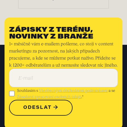
ZÁPISKY Z TERÉNU,
NOVINKY Z BRANŽE
1× měsíčně vám e-mailem pošleme, co stojí v content
marketingu za pozornost, na jakých případech
pracujeme, a kde se můžeme potkat naživo. Přidejte se
k 1200+ odběratelům a už nemusíte sledovat nic jiného.
Souhlasím s
Všeobecnými obchodními podmínkami
a se
Zásadami zpracování osobních údajů
.*