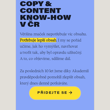
COPY &
CONTENT
KNOW-HOW
V ČR
Většina značek nepotřebuje víc obsahu.
Potřebuje lepší obsah
. I my se pořád
učíme, jak ho vymýšlet, navrhovat
a tvořit tak, aby byl opravdu užitečný.
A to, co objevíme, sdílíme dál.
Za posledních 10 let jsme díky Akademii
pravděpodobně pomohli zlepšit obsah,
který dnes denně potkáváte.
PŘIDEJTE SE →