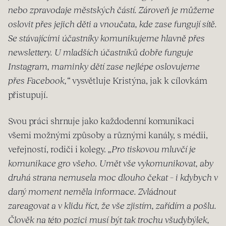
nebo zpravodaje městských částí. Zároveň je můžeme
oslovit přes jejich děti a vnoučata, kde zase fungují sítě.
Se stávajícími účastníky komunikujeme hlavně přes
newslettery. U mladších účastníků dobře funguje
Instagram, maminky dětí zase nejlépe oslovujeme
přes Facebook,“
vysvětluje Kristýna, jak k cílovkám
přistupují.
Svou práci shrnuje jako každodenní komunikaci
všemi možnými způsoby a různými kanály, s médii,
veřejností, rodiči i kolegy.
„Pro tiskovou mluvčí je
komunikace gro všeho. Umět vše vykomunikovat, aby
druhá strana nemusela moc dlouho čekat – i kdybych v
daný moment neměla informace. Zvládnout
zareagovat a v klidu říct, že vše zjistím, zařídím a pošlu.
Člověk na této pozici musí být tak trochu všudybýlek,