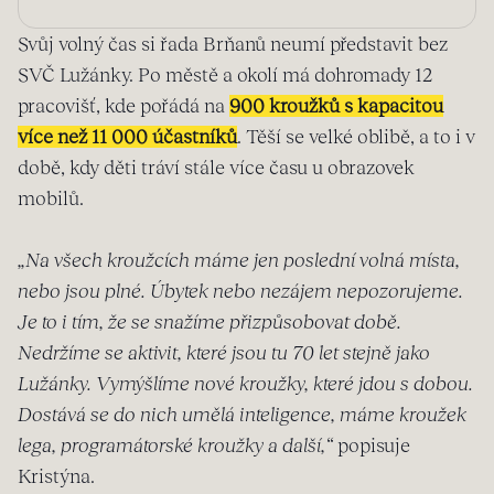
Svůj volný čas si řada Brňanů neumí představit bez
SVČ Lužánky. Po městě a okolí má dohromady 12
pracovišť, kde pořádá na
900 kroužků s kapacitou
více než 11 000 účastníků
. Těší se velké oblibě, a to i v
době, kdy děti tráví stále více času u obrazovek
mobilů.
„Na všech kroužcích máme jen poslední volná místa,
nebo jsou plné. Úbytek nebo nezájem nepozorujeme.
Je to i tím, že se snažíme přizpůsobovat době.
Nedržíme se aktivit, které jsou tu 70 let stejně jako
Lužánky. Vymýšlíme nové kroužky, které jdou s dobou.
Dostává se do nich umělá inteligence, máme kroužek
lega, programátorské kroužky a další,“
popisuje
Kristýna.