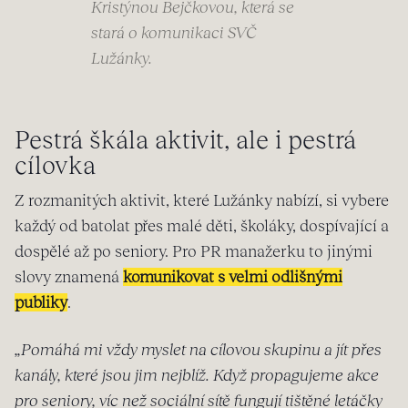
Kristýnou Bejčkovou, která se
stará o komunikaci SVČ
Lužánky.
Pestrá škála aktivit, ale i pestrá
cílovka
Z rozmanitých aktivit, které Lužánky nabízí, si vybere
každý od batolat přes malé děti, školáky, dospívající a
dospělé až po seniory. Pro PR manažerku to jinými
slovy znamená
komunikovat s velmi odlišnými
publiky
.
„Pomáhá mi vždy myslet na cílovou skupinu a jít přes
kanály, které jsou jim nejblíž. Když propagujeme akce
pro seniory, víc než sociální sítě fungují tištěné letáčky