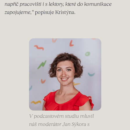
napříč pracovišti i s lektory, které do komunikace
zapojujeme,“
popisuje Kristýna.
V podcastovém studiu mluvil
náš moderátor Jan Sýkora s