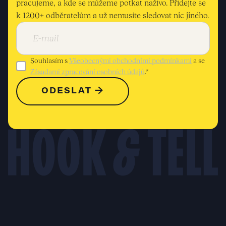
pracujeme, a kde se můžeme potkat naživo. Přidejte se
k 1200+ odběratelům a už nemusíte sledovat nic jiného.
Souhlasím s
Všeobecnými obchodními podmínkami
a se
Zásadami zpracování osobních údajů
.*