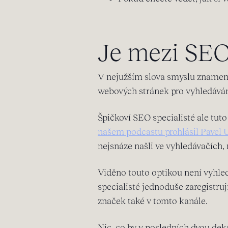
Je mezi SEO
V nejužším slova smyslu znamená
webových stránek pro vyhledáván
Špičkoví SEO specialisté ale tuto
našem podcastu prohlásil Pavel 
nejsnáze našli ve vyhledávačích,
Viděno touto optikou není vyhled
specialisté jednoduše zaregistruj
značek také v tomto kanále.
Nic, co by v posledních dvou de