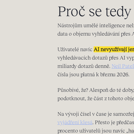
Proč se ted
Nástrojům umělé inteligence nelze
data o objemu vyhledávání přes AI
Uživatelé navíc
AI nevyužívají je
vyhledávacích dotazů přes AI vy
miliardy dotazů denně.
Neil Pate
čísla jsou platná k březnu 2026.
Působivé, že? Alespoň do té doby, 
podotknout, že část z tohoto obj
Na vývoji čísel v čase je samozř
vyjádření klesá
. Přesto je předč
procento uživatelů jsou navíc „h