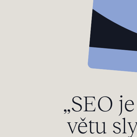
„SEO je
větu sly