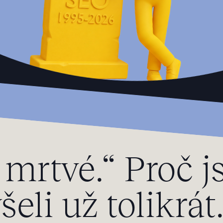
 mrtvé.“ Proč j
šeli už tolikrá