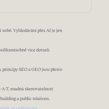
 sobě. Vyhledávání přes AI je jen
ěkolikanásobně více dotazů.
ko, principy SEO a GEO jsou přesto
-E-A-T, snadná skenovatelnost
uilding a public relations.
Audit AI viditelnosti
.