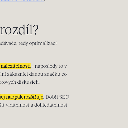
rozdíl?
dávače, tedy optimalizaci
nalezitelnosti
– naposledy to v
iální zákazníci danou značku co
orových diskusích.
jej naopak rozšiřuje
. Dobří SEO
šit viditelnost a dohledatelnost