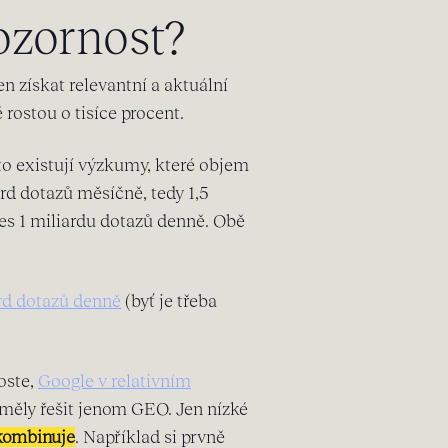
ozornost?
n získat relevantní a aktuální
rostou o tisíce procent.
esto existují výzkumy, které objem
rd dotazů měsíčně, tedy 1,5
řes 1 miliardu dotazů denně. Obě
rd dotazů denně
(byť je třeba
oste,
Google v relativním
 měly řešit jenom GEO. Jen nízké
 kombinuje
. Například si prvně