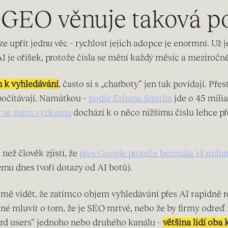
y GEO věnuje taková p
 upřít jednu věc – rychlost jejich adopce je enormní. Už je
 je oříšek, protože čísla se mění každý měsíc a meziročně 
n k vyhledávání
, často si s „chatboty“ jen tak povídají. Př
počítávají. Namátkou –
podle Ethana Smitha
jde o 45 milia
l ve svém výzkumu
dochází k o něco nižšímu číslu lehce p
než člověk zjistí, že
přes Google proteče bezmála 14 milia
emu dnes tvoří dotazy od AI botů).
ejmě vidět, že zatímco objem vyhledávání přes AI rapidně r
asné mluvit o tom, že je SEO mrtvé, nebo že by firmy odteď
ard users“ jednoho nebo druhého kanálu –
většina lidí oba