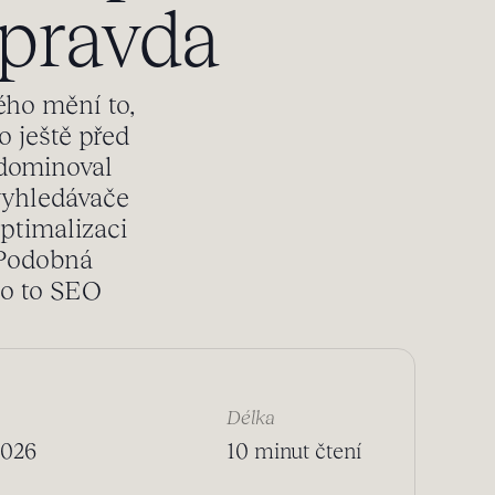
 pravda
ého mění to,
 ještě před
 dominoval
vyhledávače
optimalizaci
 Podobná
co to SEO
Délka
2026
10 minut čtení