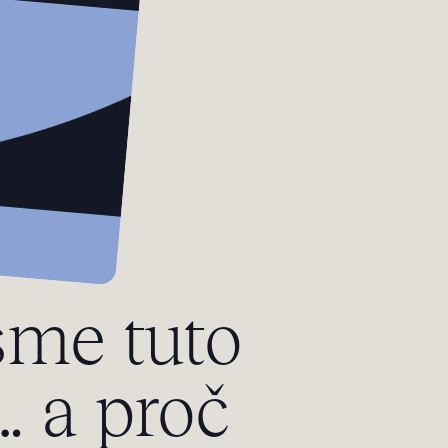
sme tuto
t… a proč