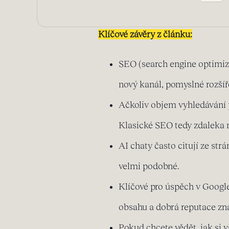
Klíčové závěry z článku:
SEO (search engine optimiza
nový kanál, pomyslné rozší
Ačkoliv objem vyhledávání p
Klasické SEO tedy zdaleka 
AI chaty často citují ze str
velmi podobné.
Klíčové pro úspěch v Google
obsahu a dobrá reputace znač
Pokud chcete vědět, jak si 