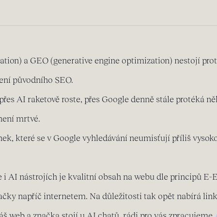
tion) a GEO (generative engine optimization) nestojí proti
ření původního SEO.
řes AI raketově roste, přes Google denně stále protéká n
není mrtvé.
ánek, které se v Google vyhledávání neumisťují příliš vyso
 i AI nástrojích je kvalitní obsah na webu dle principů E
ky napříč internetem. Na důležitosti tak opět nabírá linkb
váš web a značka stojí u AI chatů, rádi pro vás zpracujeme