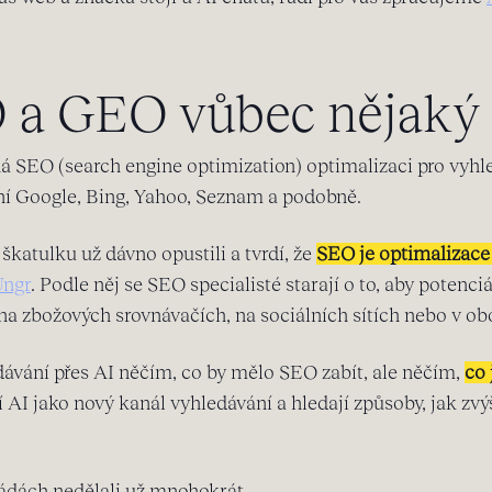
 a GEO vůbec nějaký 
 SEO (search engine optimization) optimalizaci pro vyhle
í Google, Bing, Yahoo, Seznam a podobně.
 škatulku už dávno opustili a tvrdí, že
SEO je optimalizace 
Ungr
. Podle něj se SEO specialisté starají o to, aby potenc
 na zbožových srovnávačích, na sociálních sítích nebo v ob
ávání přes AI něčím, co by mělo SEO zabít, ale něčím,
co 
í AI jako nový kanál vyhledávání a hledají způsoby, jak zvý
kádách nedělali už mnohokrát.