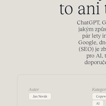
to ani
ChatGPT, Ge
jakým způs
pár lety 
Google, dn
(SEO) je zb
pro AI,
doporuče
Autor
Kategor
Jan Novák
Copywr
AI