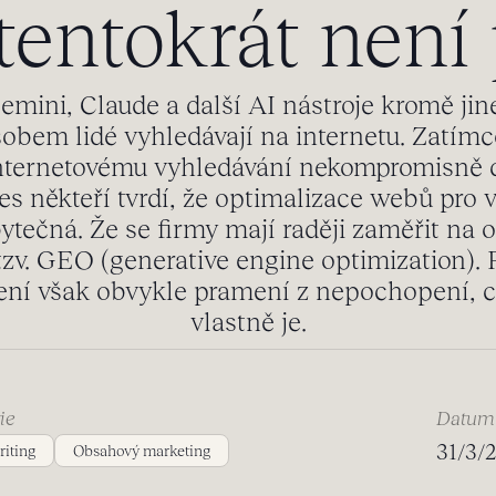
 tentokrát není
mini, Claude a další AI nástroje kromě jin
obem lidé vyhledávají na internetu. Zatímco
internetovému vyhledávání nekompromisně
es někteří tvrdí, že optimalizace webů pro 
ytečná. Že se firmy mají raději zaměřit na 
 tzv. GEO (generative engine optimization).
ní však obvykle pramení z nepochopení, 
vlastně je.
ie
Datum
31/3/
iting
Obsahový marketing