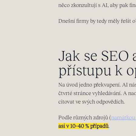
něco zkonzultují s AI, aby pak fi
Dnešní firmy by tedy měly řešit 
Jak se SEO a
přístupu k 
Na úvod jedno překvapení. AI nás
čtvrté stránce vyhledávání. A na
citovat ve svých odpovědích.
Podle různých zdrojů (
namátkou
asi v 10–40 % případů
.