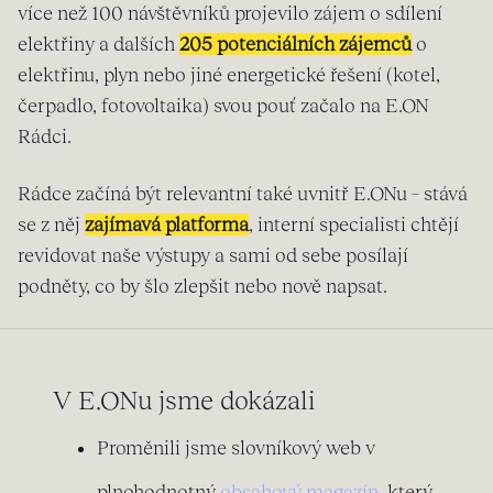
více než 100 návštěvníků projevilo zájem o sdílení
elektřiny a dalších
205 potenciálních zájemců
o
elektřinu, plyn nebo jiné energetické řešení (kotel,
čerpadlo, fotovoltaika) svou pouť začalo na E.ON
Rádci.
Rádce začíná být relevantní také uvnitř E.ONu – stává
se z něj
zajímavá platforma
, interní specialisti chtějí
revidovat naše výstupy a sami od sebe posílají
podněty, co by šlo zlepšit nebo nově napsat.
V E.ONu jsme dokázali
Proměnili jsme slovníkový web v
plnohodnotný
obsahový magazín
, který