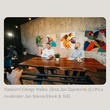
Natáčení Energy Walku. Zleva Jan Zápotočný (E.ON) a
moderátor Jan Sýkora (Hook & Tell).