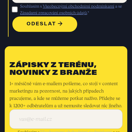
Souhlasím s
Všeobecnými obchodními podmínkami
a se
Zásadami zpracování osobních údajů
.*
ZÁPISKY Z TERÉNU,
NOVINKY Z BRANŽE
1× měsíčně vám e-mailem pošleme, co stojí v content
marketingu za pozornost, na jakých případech
pracujeme, a kde se můžeme potkat naživo. Přidejte se
k 1200+ odběratelům a už nemusíte sledovat nic jiného.
Souhlasím s
Všeobecnými obchodními podmínkami
a se