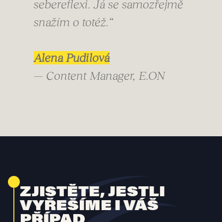
sebereflexi. Já se samozřejmě
snažím o totéž.“
Alena Pudilová
— Content Manager, E.ON
ZJISTĚTE, JESTLI
VYŘEŠÍME I VÁŠ
PŘÍPAD