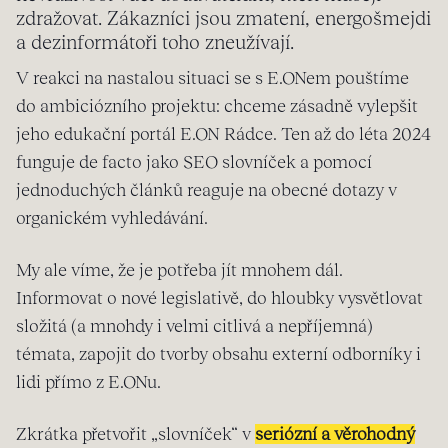
zdražovat. Zákazníci jsou zmatení, energošmejdi
a dezinformátoři toho zneužívají.
V reakci na nastalou situaci se s E.ONem pouštíme
do ambiciózního projektu: chceme zásadně vylepšit
jeho edukační portál E.ON Rádce. Ten až do léta 2024
funguje de facto jako SEO slovníček a pomocí
jednoduchých článků reaguje na obecné dotazy v
organickém vyhledávání.
My ale víme, že je potřeba jít mnohem dál.
Informovat o nové legislativě, do hloubky vysvětlovat
složitá (a mnohdy i velmi citlivá a nepříjemná)
témata, zapojit do tvorby obsahu externí odborníky i
lidi přímo z E.ONu.
Zkrátka přetvořit „slovníček“ v
seriózní a věrohodný