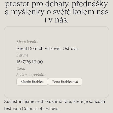
prostor pro debaty, přednášky
a myšlenky o světě kolem nás
i v nás.
Místo konání
Areál Dolních Vítkovic, Ostrava
Datum
15/7/26 10:00
Cena
S kým se potkáte
Martin Brablec
Petra Brablecová
Zúčastnili jsme se diskuzního fóra, které je součástí
festivalu Colours of Ostrava.