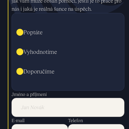
jak vám může obsah pomoci, jestli je to práce pro
nás i jaká je reálná šance na úspěch.
Poptáte
Vyhodnotíme
Doporučíme
Jméno a přijmení
E-mail
Telefon