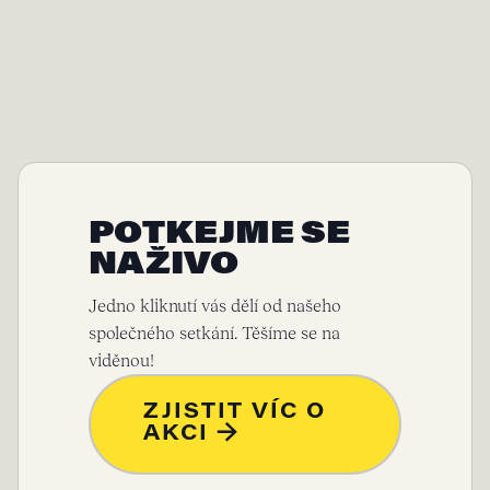
POTKEJME SE
NAŽIVO
Jedno kliknutí vás dělí od našeho
společného setkání. Těšíme se na
viděnou!
ZJISTIT VÍC O
AKCI →