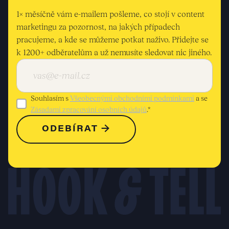
1× měsíčně vám e-mailem pošleme, co stojí v content
marketingu za pozornost, na jakých případech
pracujeme, a kde se můžeme potkat naživo. Přidejte se
k 1200+ odběratelům a už nemusíte sledovat nic jiného.
Souhlasím s
Všeobecnými obchodními podmínkami
a se
Zásadami zpracování osobních údajů
.*