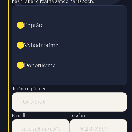
nás i jaká je reálná šance na úspěch.
Poptáte
Vyhodnotíme
Doporučíme
Jméno a přijmení
E-mail
Telefon