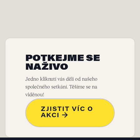
POTKEJME SE
NAŽIVO
Jedno kliknutí vás dělí od našeho
společného setkání. Těšíme se na
viděnou!
ZJISTIT VÍC O
AKCI →