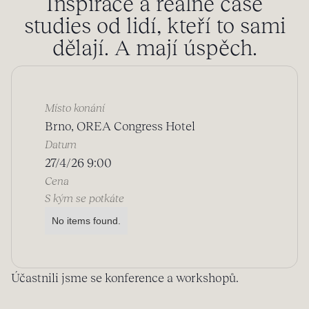
Inspirace a reálné case
studies od lidí, kteří to sami
dělají. A mají úspěch.
Místo konání
Brno, OREA Congress Hotel
Datum
27/4/26 9:00
Cena
S kým se potkáte
No items found.
Účastnili jsme se konference a workshopů.