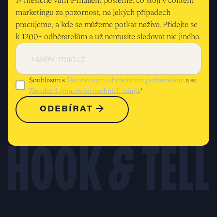
1× měsíčně vám e-mailem pošleme, co stojí v content
marketingu za pozornost, na jakých případech
pracujeme, a kde se můžeme potkat naživo. Přidejte se
k 1200+ odběratelům a už nemusíte sledovat nic jiného.
Souhlasím s
Všeobecnými obchodními podmínkami
a se
Zásadami zpracování osobních údajů
.*