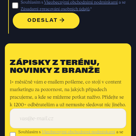
Souhlasím s
Všeobecnými obchodními podmínkami
a se
Zásadami zpracování osobních údajů
.*
ZÁPISKY Z TERÉNU,
NOVINKY Z BRANŽE
1× měsíčně vám e-mailem pošleme, co stojí v content
marketingu za pozornost, na jakých případech
pracujeme, a kde se můžeme potkat naživo. Přidejte se
k 1200+ odběratelům a už nemusíte sledovat nic jiného.
Souhlasím s
Všeobecnými obchodními podmínkami
a se