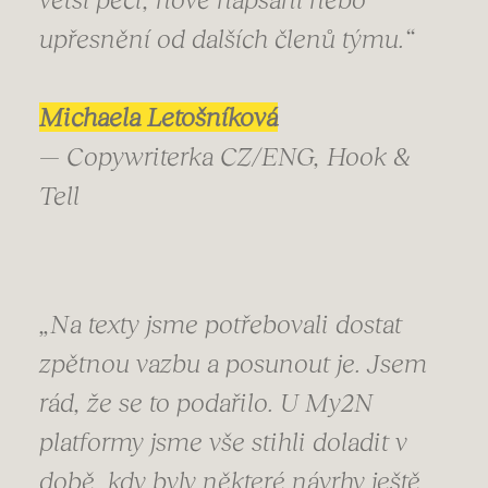
upřesnění od dalších členů týmu.“
Michaela Letošníková
— Copywriterka CZ/ENG, Hook &
Tell
„Na texty jsme potřebovali dostat
zpětnou vazbu a posunout je. Jsem
rád, že se to podařilo. U My2N
platformy jsme vše stihli doladit v
době, kdy byly některé návrhy ještě