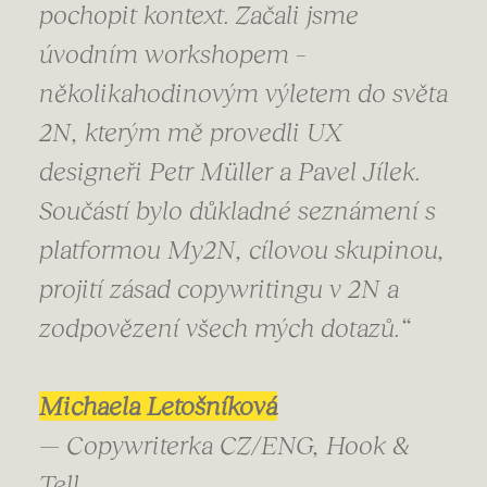
pochopit kontext. Začali jsme
úvodním workshopem –
několikahodinovým výletem do světa
2N, kterým mě provedli UX
designeři Petr Müller a Pavel Jílek.
Součástí bylo důkladné seznámení s
platformou My2N, cílovou skupinou,
projití zásad copywritingu v 2N a
zodpovězení všech mých dotazů.“
Michaela Letošníková
— Copywriterka CZ/ENG, Hook &
Tell