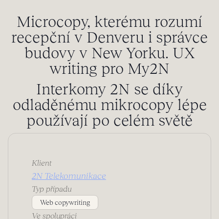
Microcopy, kterému rozumí
recepční v Denveru i správce
budovy v New Yorku. UX
writing pro My2N
Interkomy 2N se díky
odladěnému mikrocopy lépe
používají po celém světě
Klient
2N Telekomunikace
Typ případu
Web copywriting
Ve spolupráci