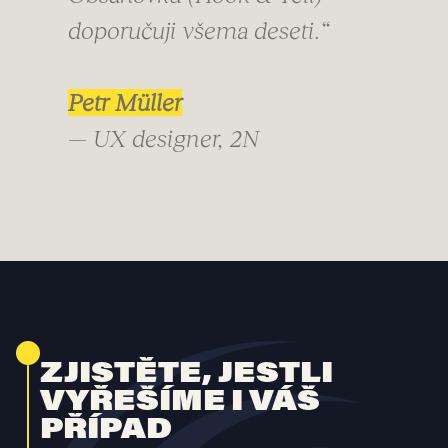
doporučuji všema deseti.“
Petr Müller
— UX designer, 2N
ZJISTĚTE, JESTLI
VYŘEŠÍME I VÁŠ
PŘÍPAD