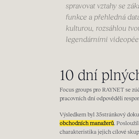
spravovat vztahy se zá
funkce a přehledná dat
kulturou, rozsáhlou tv
legendárními videopée
10 dní plnýc
Focus groups pro RAYNET se zú
pracovních dní odpověděli respo
Výsledkem byl 35stránkový dok
obchodních manažerů
. Poslouži
charakteristika jejich cílové skup