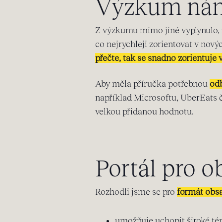
Výzkum nám 
Z výzkumu mimo jiné vyplynulo, ž
co nejrychleji zorientovat v nový
přečte, tak se snadno zorientuje v
Aby měla příručka potřebnou
od
například Microsoftu, UberEats č
velkou přidanou hodnotu.
Portál pro 
Rozhodli jsme se pro
formát obs
umožňuje uchopit široké t