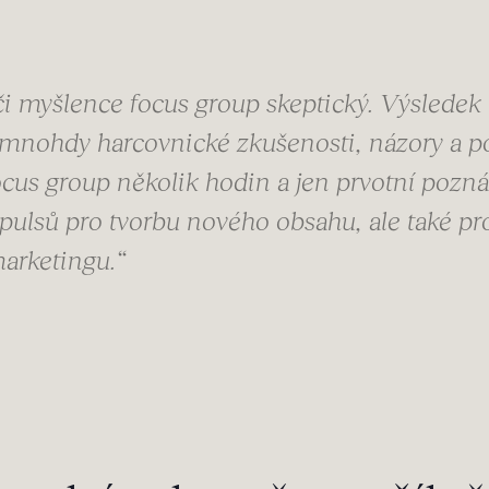
či myšlence focus group skeptický. Výsledek 
 mnohdy harcovnické zkušenosti, názory a po
ocus group několik hodin a jen prvotní pozná
sů pro tvorbu nového obsahu, ale také pro 
arketingu.“