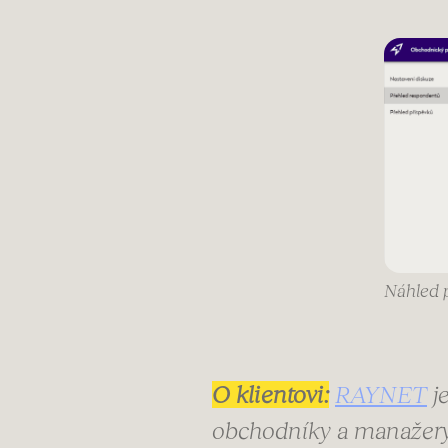
Náhled p
O klientovi:
RAYNET
je
obchodníky a manažery.