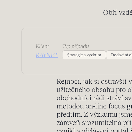
Obří vzdě
Klient
Typ případu
RAYNET
Strategie a výzkum
Dodávání o
Rejnoci, jak si ostravšt
užitečného obsahu pro o
obchodníci rádi stráví 
metodou on-line focus gr
předtím. Z výzkumu jsme 
zároveň srozumitelná pří
vznikl vzdělávací portál 