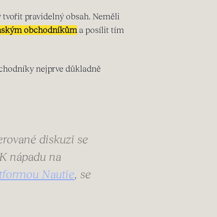
 tvořit pravidelný obsah. Neměli
venským obchodníkům
a posílit tím
chodníky nejprve důkladně
rované diskuzi se
. K nápadu na
latformou Nautie
, se