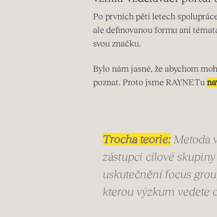
Po prvních pěti letech spoluprác
ale definovanou formu ani témata
svou značku.
Bylo nám jasné, že abychom moh
poznat. Proto jsme RAYNETu
na
Trocha teorie:
Metoda v
zástupci cílové skupiny
uskutečnění focus grou
kterou výzkum vedete o