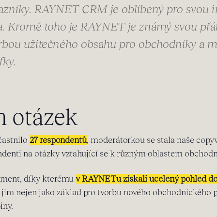
kazníky. RAYNET CRM je oblíbený pro svou in
a. Kromě toho je RAYNET je známý svou přát
orbou užitečného obsahu pro obchodníky a m
fky.
h otázek
častnilo
27 respondentů
, moderátorkou se stala naše cop
ndenti na otázky vztahující se k různým oblastem obchod
ument, díky kterému
v RAYNETu získali ucelený pohled do
l jim nejen jako základ pro tvorbu nového obchodnického p
iny.