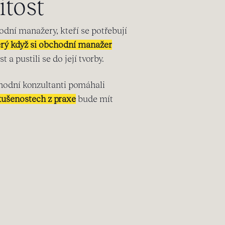
tost
dní manažery, kteří se potřebují
erý když si obchodní manažer
t a pustili se do její tvorby.
bchodní konzultanti pomáhali
kušenostech z praxe
bude mít