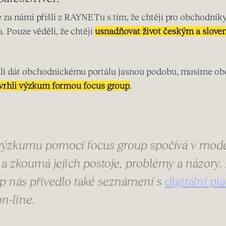
e za námi přišli z RAYNETu s tím, že chtějí pro obchodníky
. Pouze věděli, že chtějí
usnadňovat život českým a slo
li dát obchodnickému portálu jasnou podobu, musíme ob
vrhli výzkum formou focus group
.
ýzkumu pomocí focus group spočívá v mode
 a zkoumá jejich postoje, problémy a názory
p nás přivedlo také seznámení s
digitální p
n-line.