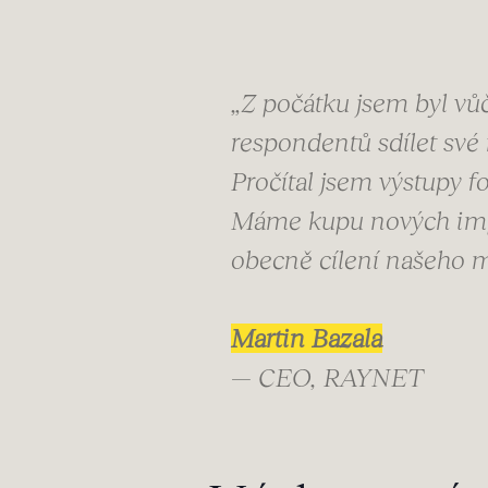
„Z počátku jsem byl vů
respondentů sdílet své
Pročítal jsem výstupy f
Máme kupu nových impul
obecně cílení našeho m
Martin Bazala
— CEO, RAYNET