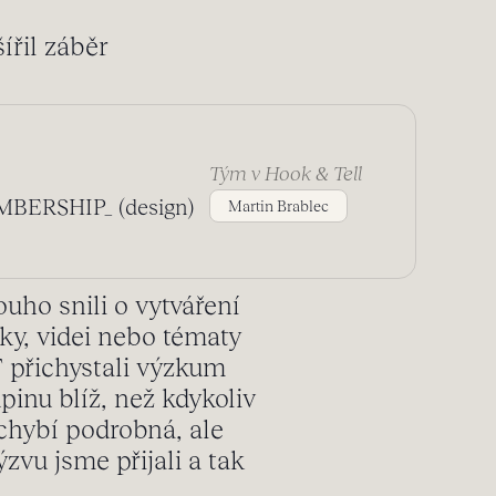
ířil záběr
Tým v Hook & Tell
MBERSHIP_ (design)
Martin Brablec
uho snili o vytváření
ky, videi nebo tématy
 přichystali výzkum
inu blíž, než kdykoliv
 chybí podrobná, ale
zvu jsme přijali a tak