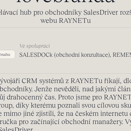
lávací hub pro obchodníky SalesDriver rozš
webu RAYNETu
Ve spolupráci
SALESDOCk (obchodní konzultace), REME
bsahu
í vývojáři CRM systémů z RAYNETu říkají, dlo
bchodníky. Jenže nevěděli, nad jakými člán
svůj drahocenný čas. Proto jsme pro RAYNET
oup, díky kterému poznali svou cílovou skup
mimo jiné zjistili, že na českém internetu
ručka pro začínající obchodní manažery. Vý
SalesDriver.