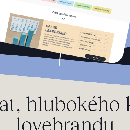
at, hlubokého
lovebrandu