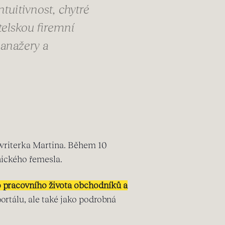
tuitivnost, chytré
elskou firemní
anažery a
ywriterka Martina. Během 10
nického řemesla.
 pracovního života obchodníků a
ortálu, ale také jako podrobná