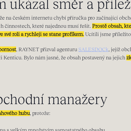
ukázal směr a příleži
e na českém internetu chybí příručka pro začínající obcho
ch činnostech, které najednou musí řešit.
Prostě obsah, kt
e své roli a rychleji se stane profíkem.
Ucítili jsme příležitos
bornost
, RAYNET přizval agenturu
SALESDOCk
, jejíž o
i Kenticu. Bylo nám jasné, že obsah postavený na jejich
z
obchodní manažery
ahového hubu
, protože:
éma s velkým množstvím samostatného obsahu,