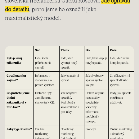
slovenská freelancerka Gabka Koščová.
Jde opravdu
do detailu
, proto jsme ho označili jako
maximalistický model.