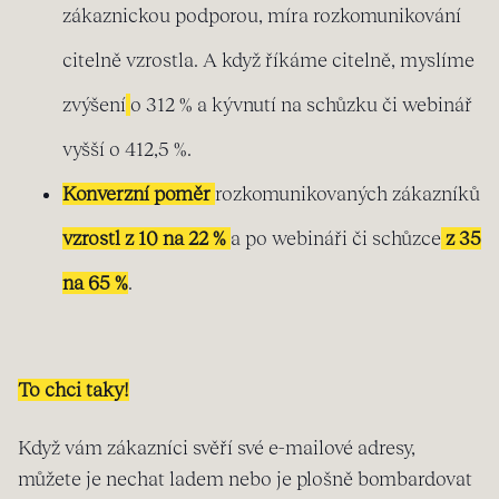
zákaznickou podporou, míra rozkomunikování
citelně vzrostla. A když říkáme citelně, myslíme
zvýšení
o 312 % a kývnutí na schůzku či webinář
vyšší o 412,5 %.
Konverzní poměr
rozkomunikovaných zákazníků
vzrostl z 10 na 22 %
a po webináři či schůzce
z 35
na 65 %
.
To chci taky!
Když vám zákazníci svěří své e-mailové adresy,
můžete je nechat ladem nebo je plošně bombardovat