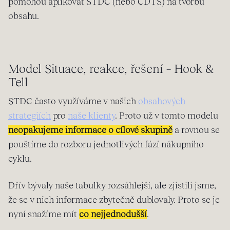
pomohou aplikovat STDC (nebo CDTS) na tvorbu
obsahu.
Model Situace, reakce, řešení – Hook &
Tell
STDC často využíváme v našich
obsahových
strategiích
pro
naše klienty
. Proto už v tomto modelu
neopakujeme informace o cílové skupině
a rovnou se
pouštíme do rozboru jednotlivých fází nákupního
cyklu.
Dřív bývaly naše tabulky rozsáhlejší, ale zjistili jsme,
že se v nich informace zbytečně dublovaly. Proto se je
nyní snažíme mít
co nejjednodušší
.