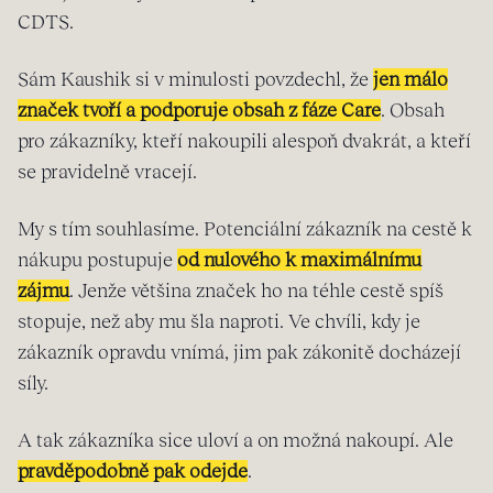
CDTS.
Sám Kaushik si v minulosti povzdechl, že
jen málo
značek tvoří a podporuje obsah z fáze Care
. Obsah
pro zákazníky, kteří nakoupili alespoň dvakrát, a kteří
se pravidelně vracejí.
My s tím souhlasíme. Potenciální zákazník na cestě k
nákupu postupuje
od nulového k maximálnímu
zájmu
. Jenže většina značek ho na téhle cestě spíš
stopuje, než aby mu šla naproti. Ve chvíli, kdy je
zákazník opravdu vnímá, jim pak zákonitě docházejí
síly.
A tak zákazníka sice uloví a on možná nakoupí. Ale
pravděpodobně pak odejde
.