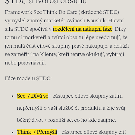
STDC a tvorba obsahu
Framework See Think Do Care (zkráceně STDC)
vymyslel známý marketér Avinash Kaushik. Hlavní
síla STDC spočívá v
rozdělení na nákupní fáze
. Díky
tomu si marketéři a tvůrci obsahu lépe uvědomují, že
jen malá část cílové skupiny právě nakupuje, a dokáží
se zaměřit i na klienty, kteří teprve okukují, vybírají
nebo porovnávají.
Fáze modelu STDC:
See / Dívá se
– zástupce cílové skupiny zatím
nepřemýšlí o vaší službě či produktu a žije svůj
běžný život + rozhlíží se, co ho kde zaujme.
Think / Přemýšlí
– zástupce cílové skupiny cítí