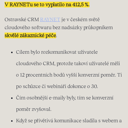
V RAYNETu se to vyplatilo na 412,5 %.
Ostravské CRM
RAYNET
je v českém světě
cloudového softwaru bez nadsázky průkopníkem
skvělé zákaznické péče
.
Cílem bylo rozkomunikovat uživatele
cloudového CRM, protože takoví uživatelé měli
o 12 procentních bodů vyšší konverzní poměr. Ti
po schůzce či webináři dokonce o 30.
Čím osobnější e-maily byly, tím se konverzní
poměr zvyšoval.
Když se přívětivá komunikace sladila s webem a