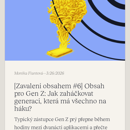
Monika Fiantová
—
3/26/2026
[Zavaleni obsahem #6] Obsah
pro Gen Z: Jak zaháčkovat
generaci, která má všechno na
háku?
Typický zástupce Gen Z prý přepne během
hodiny mezi dvanácti aplikacemi a přečte