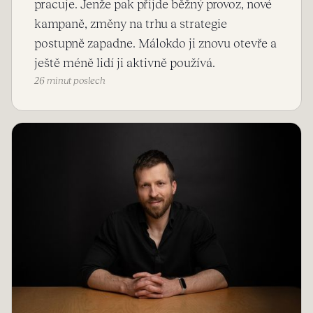
pracuje. Jenže pak přijde běžný provoz, nové
kampaně, změny na trhu a strategie
postupně zapadne. Málokdo ji znovu otevře a
ještě méně lidí ji aktivně používá.
26 minut poslech