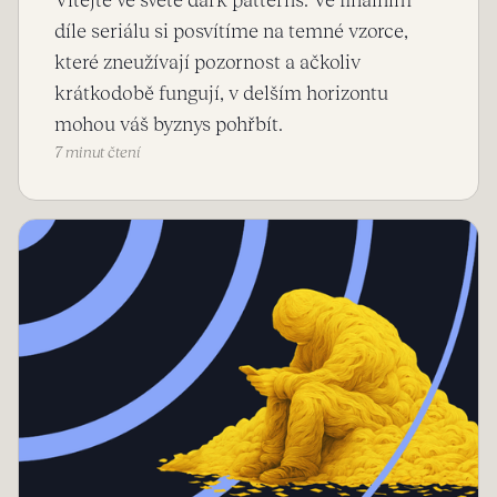
Vítejte ve světě dark patterns. Ve finálním
díle seriálu si posvítíme na temné vzorce,
které zneužívají pozornost a ačkoliv
krátkodobě fungují, v delším horizontu
mohou váš byznys pohřbít.
7 minut čtení