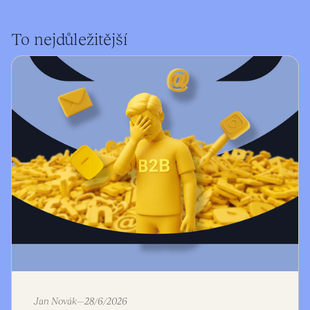
To nejdůležitější
Jan Novák
—
28/6/2026