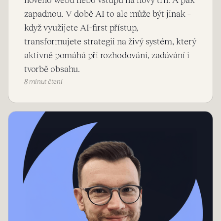
nového webu nebo vstupu na nový trh. A pak
zapadnou. V době AI to ale může být jinak –
když využijete AI-first přístup,
transformujete strategii na živý systém, který
aktivně pomáhá při rozhodování, zadávání i
tvorbě obsahu.
8 minut čtení