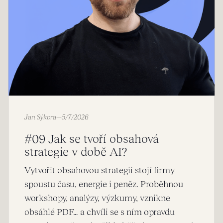
Jan Sýkora
—
5/7/2026
#09 Jak se tvoří obsahová
strategie v době AI?
Vytvořit obsahovou strategii stojí firmy
spoustu času, energie i peněz. Proběhnou
workshopy, analýzy, výzkumy, vznikne
obsáhlé PDF… a chvíli se s ním opravdu