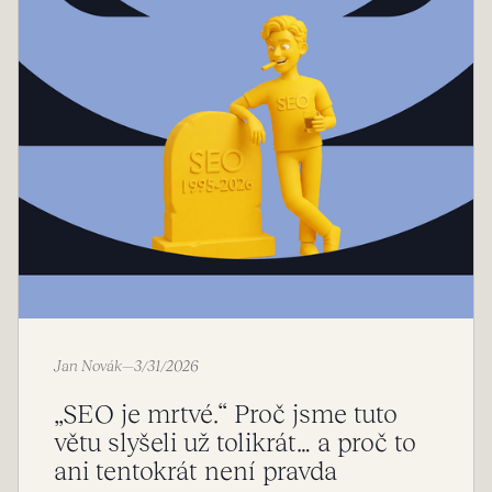
Jan Novák
—
3/31/2026
„SEO je mrtvé.“ Proč jsme tuto
větu slyšeli už tolikrát… a proč to
ani tentokrát není pravda