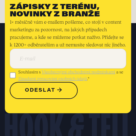
ZÁPISKY Z TERÉNU,
NOVINKY Z BRANŽE
1× měsíčně vám e-mailem pošleme, co stojí v content
marketingu za pozornost, na jakých případech
pracujeme, a kde se můžeme potkat naživo. Přidejte se
k 1200+ odběratelům a už nemusíte sledovat nic jiného.
Souhlasím s
Všeobecnými obchodními podmínkami
a se
Zásadami zpracování osobních údajů
.*