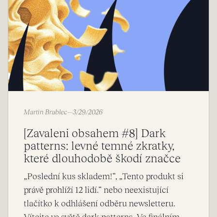
Martin Brablec
—
3/29/2026
[Zavaleni obsahem #8] Dark
patterns: levné temné zkratky,
které dlouhodobě škodí značce
„Poslední kus skladem!“, „Tento produkt si
právě prohlíží 12 lidí.“ nebo neexistující
tlačítko k odhlášení odběru newsletteru.