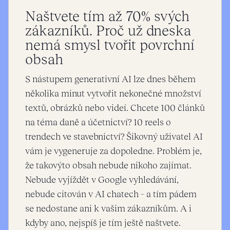
Naštvete tím až 70% svých
zákazníků. Proč už dneska
nemá smysl tvořit povrchní
obsah
S nástupem generativní AI lze dnes během
několika minut vytvořit nekonečné množství
textů, obrázků nebo videí. Chcete 100 článků
na téma daně a účetnictví? 10 reels o
trendech ve stavebnictví? Šikovný uživatel AI
vám je vygeneruje za dopoledne. Problém je,
že takovýto obsah nebude nikoho zajímat.
Nebude vyjíždět v Google vyhledávání,
nebude citován v AI chatech – a tím pádem
se nedostane ani k vašim zákazníkům. A i
kdyby ano, nejspíš je tím ještě naštvete.