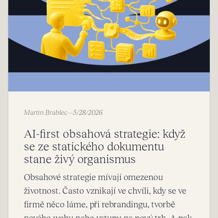
Martin Brablec
—
5/28/2026
AI-first obsahová strategie: když
se ze statického dokumentu
stane živý organismus
Obsahové strategie mívají omezenou
životnost. Často vznikají ve chvíli, kdy se ve
firmě něco láme, při rebrandingu, tvorbě